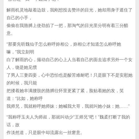
解雨机灵地敲着边鼓，我刚想投去赞许的目光，她却用身子遮住了
自己的小手，
偷偷在我胳膊上使劲掐了一把，那淘气的目光里分明有着三分醋
意。
“那要先听魏仙子怎么称呼妳相公，妳相公才知道怎么称呼她
嘛，”我立刻明
白了解雨的心，撮动自己的心上人当着自己的面去追求另外一个女
人，饶是她见惯
了男人三妻四妾，心中恐怕也是酸苦难耐吧！只是眼下不是安慰她
的时候，我只能
把搂着她丰满腰肢的胳膊往怀里更紧了紧，脸贴着她的发，笑
道：“比如，她称呼
我师兄，我就称呼她师妹；她喊我大哥，我就叫她小妹；她……”
“我称呼玉夫人为师叔，那就叫动少”王师兄“吧！”魏柔打断了我的
话，故
作淡然道，只是眼中却流露出一丝窘意。