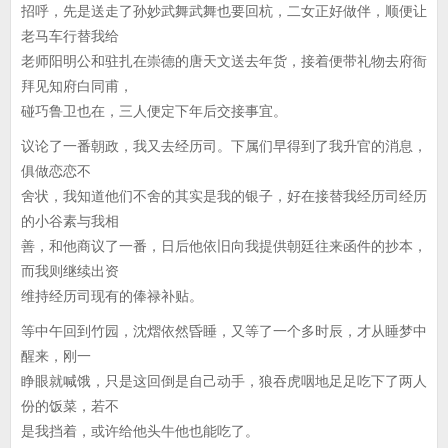
招呼，先是送走了孙妙武舞武舞也要回杭，二女正好做伴，顺便让
老马车行替我给
老师阳明公和驻扎在崇德的唐天文送去年货，接着便带礼物去府衙
拜见知府白同甫，
碰巧鲁卫也在，三人便定下年后交接事宜。
议论了一番朝政，我又去经历司。下属们早得到了我升官的消息，
俱做恋恋不
舍状，我知道他们不舍的其实是我的银子，好在接替我经历司经历
的小谷素与我相
善，和他商议了一番，日后他依旧向我提供朝廷往来函件的抄本，
而我则继续出资
维持经历司现有的俸禄补贴。
等中午回到竹园，沈熠依然昏睡，又等了一个多时辰，才从睡梦中
醒来，刚一
睁眼就喊饿，只是这回倒是自己动手，狼吞虎咽地足足吃下了两人
份的饭菜，若不
是我挡着，或许给他头牛他也能吃了。