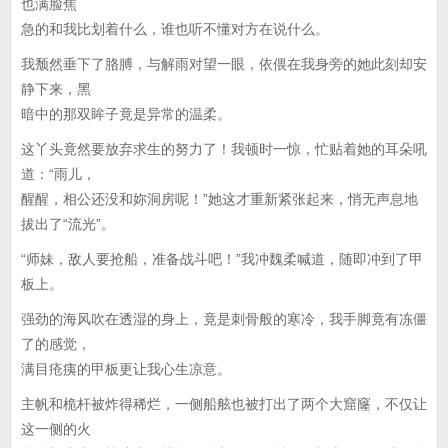
也满脸焦
急的和我比划着什么，谁也听不懂对方在说什么。
我颓然垂下了胳膊，与解雨对望一眼，依偎在我身旁的她此刻却安
静下来，黑
暗中的那双眸子竟是异常的温柔。
这丫头竟然要放弃求生的努力了！我顿时一惊，忙贴着她的耳朵吼
道：“雨儿，
醒醒，相公还没和妳洞房呢！”她这才重新紧张起来，悄无声息地
拔出了“流光”。
“师妹，敌人要抢船，准备战斗吧！”我冲魏柔喊道，随即冲到了甲
板上。
强劲的海风吹在透湿的身上，竟是刺骨般的寒冷，我手脚竟有冻僵
了的感觉，
满目疮痍的甲板更让我心生凉意。
主帆和桅杆被炸得稀烂，一侧船舷也被打出了两个大窟窿，不仅让
这一侧的火