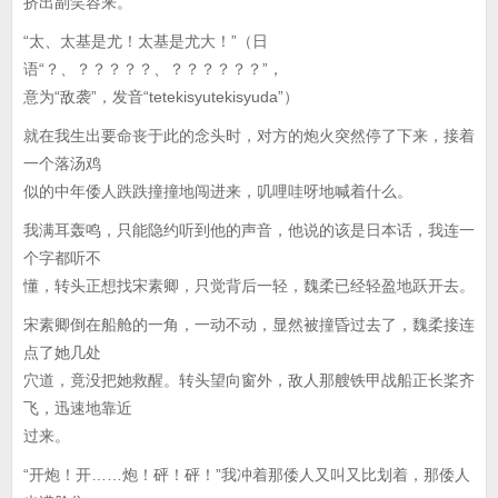
挤出副笑容来。
“太、太基是尤！太基是尤大！”（日
语“？、？？？？？、？？？？？？”，
意为“敌袭”，发音“tetekisyutekisyuda”）
就在我生出要命丧于此的念头时，对方的炮火突然停了下来，接着
一个落汤鸡
似的中年倭人跌跌撞撞地闯进来，叽哩哇呀地喊着什么。
我满耳轰鸣，只能隐约听到他的声音，他说的该是日本话，我连一
个字都听不
懂，转头正想找宋素卿，只觉背后一轻，魏柔已经轻盈地跃开去。
宋素卿倒在船舱的一角，一动不动，显然被撞昏过去了，魏柔接连
点了她几处
穴道，竟没把她救醒。转头望向窗外，敌人那艘铁甲战船正长桨齐
飞，迅速地靠近
过来。
“开炮！开……炮！砰！砰！”我冲着那倭人又叫又比划着，那倭人