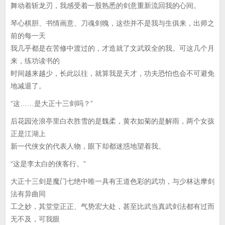
舞动着斩龙刃，我感受着一股熟悉的剑意重新流回我的心间。
琴心棋胆、书情画意、刀魂剑魄，这些并不是我与生俱来，出师之
前的每一天
我几乎都是在苦修中渡过的，才造就了文武双全的我。可这几个月
来，练功读书的
时间越来越少，长此以往，就算我是天才，功夫恐怕也会不可避免
地减退了。
“这……是大正十三剑吗？”
后花园沧浪亭里白衣胜雪的是魏柔，黄衣如菊的是解雨，两个女孩
正是江湖上
新一代侠女的代表人物，眼下却都迷惑地望着我。
“这是李太白的侠客行。”
大正十三剑是魔门七绝中唯一具有王道色彩的武功，与少林达摩剑
法有异曲同
工之妙，其堂堂正正、气势宏大处，甚至比武当真武剑法都有过而
无不及，可我眼