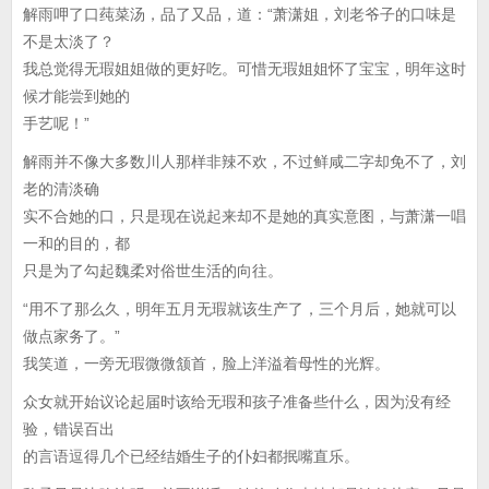
解雨呷了口莼菜汤，品了又品，道：“萧潇姐，刘老爷子的口味是
不是太淡了？
我总觉得无瑕姐姐做的更好吃。可惜无瑕姐姐怀了宝宝，明年这时
候才能尝到她的
手艺呢！”
解雨并不像大多数川人那样非辣不欢，不过鲜咸二字却免不了，刘
老的清淡确
实不合她的口，只是现在说起来却不是她的真实意图，与萧潇一唱
一和的目的，都
只是为了勾起魏柔对俗世生活的向往。
“用不了那么久，明年五月无瑕就该生产了，三个月后，她就可以
做点家务了。”
我笑道，一旁无瑕微微颔首，脸上洋溢着母性的光辉。
众女就开始议论起届时该给无瑕和孩子准备些什么，因为没有经
验，错误百出
的言语逗得几个已经结婚生子的仆妇都抿嘴直乐。