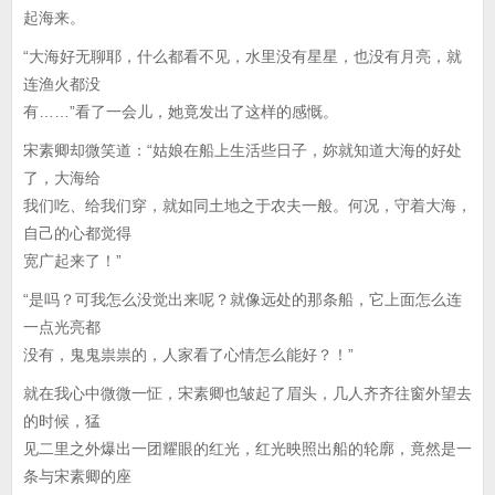
起海来。
“大海好无聊耶，什么都看不见，水里没有星星，也没有月亮，就
连渔火都没
有……”看了一会儿，她竟发出了这样的感慨。
宋素卿却微笑道：“姑娘在船上生活些日子，妳就知道大海的好处
了，大海给
我们吃、给我们穿，就如同土地之于农夫一般。何况，守着大海，
自己的心都觉得
宽广起来了！”
“是吗？可我怎么没觉出来呢？就像远处的那条船，它上面怎么连
一点光亮都
没有，鬼鬼祟祟的，人家看了心情怎么能好？！”
就在我心中微微一怔，宋素卿也皱起了眉头，几人齐齐往窗外望去
的时候，猛
见二里之外爆出一团耀眼的红光，红光映照出船的轮廓，竟然是一
条与宋素卿的座