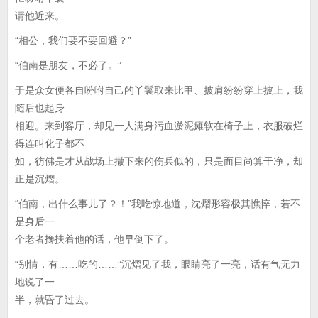
请他近来。
“相公，我们要不要回避？”
“伯南是朋友，不必了。”
于是众女便各自吩咐自己的丫鬟取来比甲、披肩纷纷穿上披上，我
随后也起身
相迎。来到客厅，却见一人满身污血淤泥瘫软在椅子上，衣服破烂
得连叫化子都不
如，彷佛是才从战场上撤下来的伤兵似的，只是面目尚算干净，却
正是沉熠。
“伯南，出什么事儿了？！”我吃惊地道，沈熠形容极其憔悴，若不
是身后一
个老者搀扶着他的话，他早倒下了。
“别情，有……吃的……”沉熠见了我，眼睛亮了一亮，话有气无力
地说了一
半，就昏了过去。