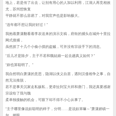
地上，若是传了出去，让别有用心的人加以利用，江湖人再竞相效
尤，苏州想恢复
平静就不那么容易了，对我官声也是影响极大。
“连年都不想让我好好过！”
我抱着萧潇翻看着李农送来的演示文稿，府衙的捕头在城外十里拉
网式搜捕，
虽然抓了十几个小偷小摸的盗贼，可并没有宗设手下的消息。
“后儿才是除夕，主子不若和魏姑娘一起去趟真义如何？”
“妳也算聪明了。”
我自然明白萧潇的意思，隐湖以侠义自居，遇到汉倭相争之事，自
然无法推脱，
若不是事关沉家走私贩私，更牵扯到宝大祥和唐门，我还真要感谢
宗设给了我与魏
柔单独接触的机会，可眼下却不得不小心从事了。
“主子哪里像说奴聪明的样子，分明……是说奴笨嘛～”萧潇娇瞋一
句，媚眼