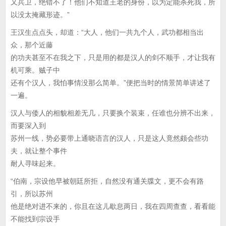
又兵卫，绝错不了！他们不知道王老的身份，以为定能杀死我，所
以没太掩藏形迹。”
王汉生点点头，却道：“大人，他们一共九个人，武功都相当出
众，那个近藤
的功夫甚至不在我之下，只是用的都是汉人的剑不顺手，才让我有
机可乘。贼子中
还有个汉人，我怕事情没那么简单。”便把当时的情景简单讲述了
一遍。
汉人与倭人的相貌相差无几，只要换个装束，任谁也分辨不出来，
而要深入到
苏州一线，势必要带上通晓语言的汉人，只是这人竟然颇会些功
夫，就让整个事件
耐人寻味起来。
“伯南，宗设他早被朝廷所拒，自然没有通关牒文，更不会有路
引，所以苏州
他是绝对进不来的，你且在这儿歇息两日，我在四周查查，看看能
不能找到宗设手