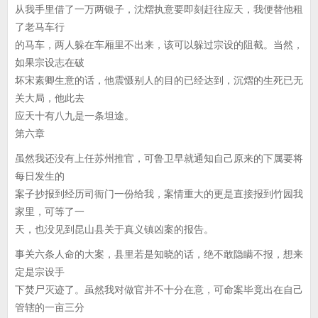
从我手里借了一万两银子，沈熠执意要即刻赶往应天，我便替他租
了老马车行
的马车，两人躲在车厢里不出来，该可以躲过宗设的阻截。当然，
如果宗设志在破
坏宋素卿生意的话，他震慑别人的目的已经达到，沉熠的生死已无
关大局，他此去
应天十有八九是一条坦途。
第六章
虽然我还没有上任苏州推官，可鲁卫早就通知自己原来的下属要将
每日发生的
案子抄报到经历司衙门一份给我，案情重大的更是直接报到竹园我
家里，可等了一
天，也没见到昆山县关于真义镇凶案的报告。
事关六条人命的大案，县里若是知晓的话，绝不敢隐瞒不报，想来
定是宗设手
下焚尸灭迹了。虽然我对做官并不十分在意，可命案毕竟出在自己
管辖的一亩三分