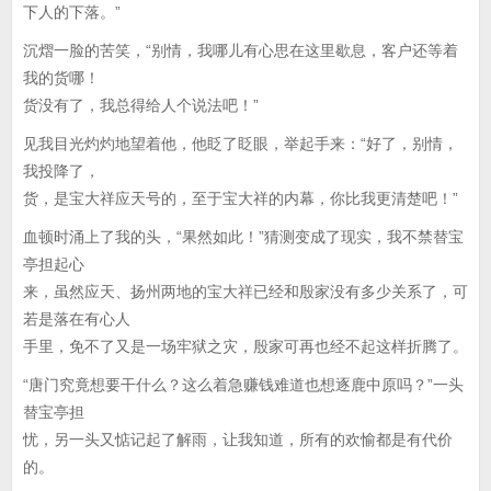
下人的下落。”
沉熠一脸的苦笑，“别情，我哪儿有心思在这里歇息，客户还等着
我的货哪！
货没有了，我总得给人个说法吧！”
见我目光灼灼地望着他，他眨了眨眼，举起手来：“好了，别情，
我投降了，
货，是宝大祥应天号的，至于宝大祥的内幕，你比我更清楚吧！”
血顿时涌上了我的头，“果然如此！”猜测变成了现实，我不禁替宝
亭担起心
来，虽然应天、扬州两地的宝大祥已经和殷家没有多少关系了，可
若是落在有心人
手里，免不了又是一场牢狱之灾，殷家可再也经不起这样折腾了。
“唐门究竟想要干什么？这么着急赚钱难道也想逐鹿中原吗？”一头
替宝亭担
忧，另一头又惦记起了解雨，让我知道，所有的欢愉都是有代价
的。