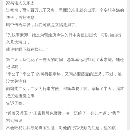
家与倭人关系太
过密切，而沈百万儿子又多，里面没准儿就会出现一个妄想夺嫡的
逆子，再把消息
暗中传给宗设，我们可就是立陷危局了。
“先找宋素卿，她是为朝廷所承认的日本贡使团团长，可以自由出
入几大港口，
或许她眼下就在松江。”
第二天，我们花了一整天的时间，总算幸运地找到了宋素卿。她还
记得我，
“李公子”“李公子”的叫得很亲热，又问起源藤壶的近况，不过，她
没太关注解
雨魏柔二女，二女为行事方便，都简单易了容。寒暄了半天，我才
把沉熠遭袭之事
告诉了她。
“近藤又兵卫？”宋素卿颜色微微一变，沉吟了一会儿才道：“我早
料到宗设
不会轻易让我涉足珠宝生意，对他的行踪便颇为注意，他的旗