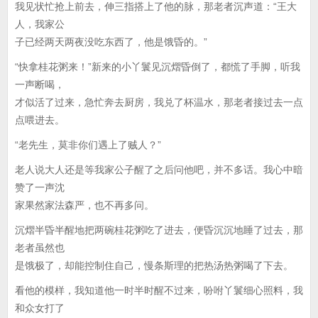
我见状忙抢上前去，伸三指搭上了他的脉，那老者沉声道：“王大
人，我家公
子已经两天两夜没吃东西了，他是饿昏的。”
“快拿桂花粥来！”新来的小丫鬟见沉熠昏倒了，都慌了手脚，听我
一声断喝，
才似活了过来，急忙奔去厨房，我兑了杯温水，那老者接过去一点
点喂进去。
“老先生，莫非你们遇上了贼人？”
老人说大人还是等我家公子醒了之后问他吧，并不多话。我心中暗
赞了一声沈
家果然家法森严，也不再多问。
沉熠半昏半醒地把两碗桂花粥吃了进去，便昏沉沉地睡了过去，那
老者虽然也
是饿极了，却能控制住自己，慢条斯理的把热汤热粥喝了下去。
看他的模样，我知道他一时半时醒不过来，吩咐丫鬟细心照料，我
和众女打了