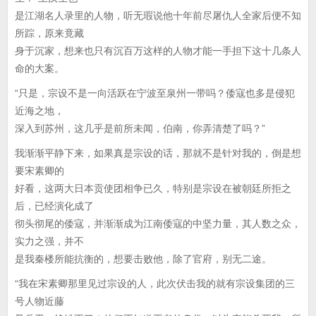
是江湖名人录里的人物，听无瑕说他十年前尽屠仇人全家后便不知
所踪，原来竟藏
身于沉家，想来也只有沉百万这样的人物才能一手担下这十几条人
命的大案。
“只是，宗设不是一向活跃在宁波至泉州一带吗？倭寇也多是侵犯
近海之地，
深入到苏州，这几乎是前所未闻，伯南，你弄清楚了吗？”
我渐渐平静下来，如果真是宗设的话，那就不是针对我的，倒是想
要宋素卿的
好看，这两大日本贡使团相争已久，特别是宗设在被朝廷所拒之
后，已经演化成了
彻头彻尾的倭寇，并渐渐成为江南倭寇的中坚力量，其人数之众，
实力之强，并不
是我秦楼所能抗衡的，想要击败他，除了官府，别无二途。
“我在宋素卿那里见过宗设的人，此次伏击我的就有宗设集团的三
号人物近藤