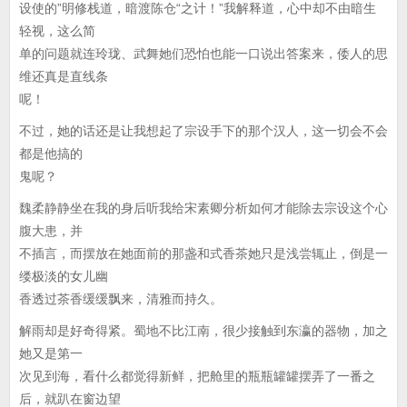
设使的”明修栈道，暗渡陈仓“之计！”我解释道，心中却不由暗生
轻视，这么简
单的问题就连玲珑、武舞她们恐怕也能一口说出答案来，倭人的思
维还真是直线条
呢！
不过，她的话还是让我想起了宗设手下的那个汉人，这一切会不会
都是他搞的
鬼呢？
魏柔静静坐在我的身后听我给宋素卿分析如何才能除去宗设这个心
腹大患，并
不插言，而摆放在她面前的那盏和式香茶她只是浅尝辄止，倒是一
缕极淡的女儿幽
香透过茶香缓缓飘来，清雅而持久。
解雨却是好奇得紧。蜀地不比江南，很少接触到东瀛的器物，加之
她又是第一
次见到海，看什么都觉得新鲜，把舱里的瓶瓶罐罐摆弄了一番之
后，就趴在窗边望