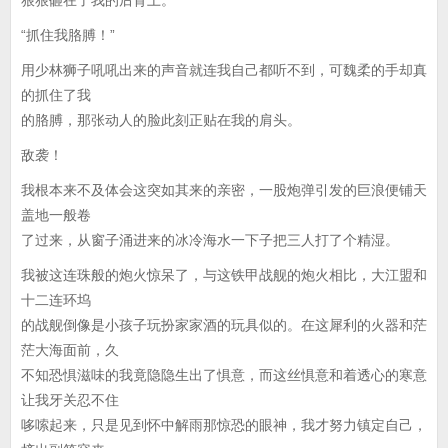
狠狠砸在了我的后背上。
“抓住我胳膊！”
用少林狮子吼吼出来的声音就连我自己都听不到，可魏柔的手却真
的抓住了我
的胳膊，那张动人的脸此刻正贴在我的肩头。
敌袭！
我根本来不及体会这突如其来的亲密，一股炮弹引发的巨浪便铺天
盖地一般卷
了过来，从窗子涌进来的冰冷海水一下子把三人打了个精湿。
我被这连珠般的炮火惊呆了，与这铁甲战舰的炮火相比，大江盟和
十二连环坞
的战舰倒像是小孩子玩扮家家酒的玩具似的。在这犀利的火器和茫
茫大海面前，久
不知恐惧滋味的我竟隐隐生出了惧意，而这丝惧意和着透心的寒意
让我牙关忍不住
哆嗦起来，只是见到怀中解雨那惊恐的眼神，我才努力镇定自己，