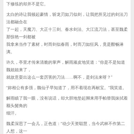
下修练的却并不是它。
太白的诗让我顿起豪情，斩龙刃如刀似剑，让我把所见过的剑法刀
法都融合在
了一起，天魔刀、大正十三剑、春水剑法、大江流刀法，甚至魏柔
那惊艳一剑都被
我拿来当作了素材，时而剑似春雨，时而刀如狂风，竟是酣畅淋
漓。
许久，亭里才传来清脆的掌声，解雨顽皮地笑道：“你是不是知道
魏姐姐来了，
就故意耍出这么一套厉害的刀法……啊不，是剑法来呀？”
“妳相公有多强，魏仙子早知道了，用不着现在再献宝。”我笑道。
解雨瞋了我一眼，没有说话，却大胆地垫起脚来用手帕替我抹拭着
额头鬓角的
细汗。
魏柔深思了一会儿，正色道：“动少天资聪慧，当今武林不作第二
人想，这一