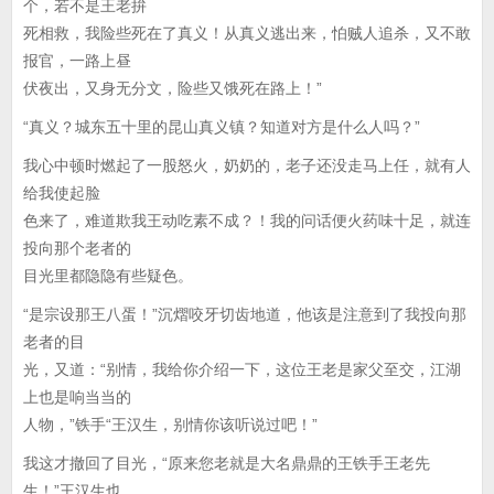
个，若不是王老拚
死相救，我险些死在了真义！从真义逃出来，怕贼人追杀，又不敢
报官，一路上昼
伏夜出，又身无分文，险些又饿死在路上！”
“真义？城东五十里的昆山真义镇？知道对方是什么人吗？”
我心中顿时燃起了一股怒火，奶奶的，老子还没走马上任，就有人
给我使起脸
色来了，难道欺我王动吃素不成？！我的问话便火药味十足，就连
投向那个老者的
目光里都隐隐有些疑色。
“是宗设那王八蛋！”沉熠咬牙切齿地道，他该是注意到了我投向那
老者的目
光，又道：“别情，我给你介绍一下，这位王老是家父至交，江湖
上也是响当当的
人物，”铁手“王汉生，别情你该听说过吧！”
我这才撤回了目光，“原来您老就是大名鼎鼎的王铁手王老先
生！”王汉生也