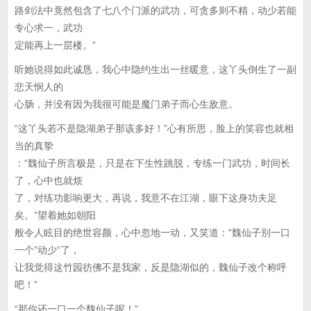
路剑法中竟然包含了七八个门派的武功，可贪多则不精，动少若能
专心求一，武功
定能再上一层楼。”
听她说得如此诚恳，我心中隐约生出一丝暖意，这丫头倒生了一副
悲天悯人的
心肠，并没有因为我很可能是魔门弟子而心生敌意。
“这丫头若不是隐湖弟子那该多好！”心有所思，脸上的笑容也就相
当的真挚
：“魏仙子所言极是，只是在下生性跳脱，专练一门武功，时间长
了，心中也就烦
了，对练功影响更大，再说，我意不在江湖，眼下这身功夫足
矣。”望着她如朝阳
般令人眩目的绝世容颜，心中忽地一动，又笑道：“魏仙子别一口
一个”动少“了，
让我觉得这竹园彷佛不是我家，反是隐湖似的，魏仙子改个称呼
吧！”
“那你还一口一个魏仙子呢！”