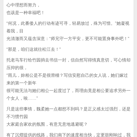
心中理想而努力，
也该是一种幸福吧！
“何况，此番倭人的行动有迹可寻，轻易放过，殊为可惜。”她凝视
着我，目
光清澈而又蕴含深意：“师兄守一方平安，更不可能置身事外吧！”
“那是，咱们这就往松江去！”
托老马车行给竹园捎去书信一封，信自然写得情真意切，可心情却
压抑的很，
“雨儿，妳相公是不是很滑稽？写信安慰自己的女人说，她们嫁过
来的第一个新年
很可能无法与她们相公一起度过了，而理由竟是相公要追求另外一
个女人，唉……”
只是这些事情，魏柔她一点都想不到吗？是正义感太过强烈，还是
不习惯竹园
大家庭合家欢的氛围，有意无意地逃避呢？
有了沉熠提供的线路，我们南下的速度相当快，定更鼓刚响过，我