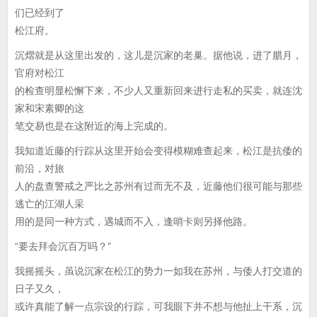
们已经到了
松江府。
沉熠就是从这里出发的，这儿是沉家的老巢。据他说，进了腊月，
官府对松江
的检查明显松懈下来，不少人又重新回来进行走私的买卖，就连沈
家和宋素卿的这
笔交易也是在这附近的海上完成的。
我知道近藤的行踪从这里开始会变得模糊难查起来，松江是抗倭的
前沿，对旅
人的盘查警戒之严比之苏州有过而无不及，近藤他们很可能与那些
逃亡的江湖人采
用的是同一种方式，遇城而不入，逢哨卡则另择他路。
“要去拜会沉百万吗？”
我摇摇头，虽说沉家在松江的势力一如我在苏州，与倭人打交道的
日子又久，
或许真能了解一点宗设的行踪，可我眼下并不想与他扯上干系，沉