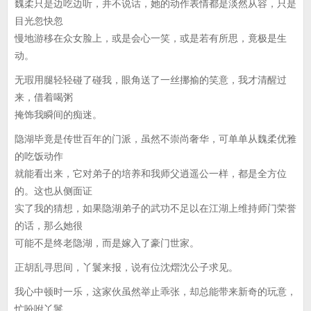
魏柔只是边吃边听，并不说话，她的动作表情都是淡然从容，只是
目光忽快忽
慢地游移在众女脸上，或是会心一笑，或是若有所思，竟极是生
动。
无瑕用腿轻轻碰了碰我，眼角送了一丝挪揄的笑意，我才清醒过
来，借着喝粥
掩饰我瞬间的痴迷。
隐湖毕竟是传世百年的门派，虽然不崇尚奢华，可单单从魏柔优雅
的吃饭动作
就能看出来，它对弟子的培养和我师父逍遥公一样，都是全方位
的。这也从侧面证
实了我的猜想，如果隐湖弟子的武功不足以在江湖上维持师门荣誉
的话，那么她很
可能不是终老隐湖，而是嫁入了豪门世家。
正胡乱寻思间，丫鬟来报，说有位沈熠沈公子求见。
我心中顿时一乐，这家伙虽然举止乖张，却总能带来新奇的玩意，
忙吩咐丫鬟