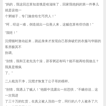
“妈的，我这回总算知道饿是啥滋味了，回家我他妈的第一件事儿
就是设他一
个粥铺子，专门施舍给乞丐穷人！”
“呵，经这一难，倒造就出一位善人来，这贼也算有些功德！”
“我呸！”
沉熠顿时激动起来，跳起身来才发现自己那身破烂的衣服与华丽的
客房极其不
协调。
“别情，我和王老先洗个澡，茯苓粥还有吗？能不能再给我做点？
我真是饿疯
了。”
二人梳洗干净，沉熠才恢复了公子哥的模样。
“别情，我遇上了贼人！”他眼中流露出一丝恐惧，“不瞒你说，这
一次我进
了三十万的红货，在真义被人洗劫一空，同行的八个人被杀了六