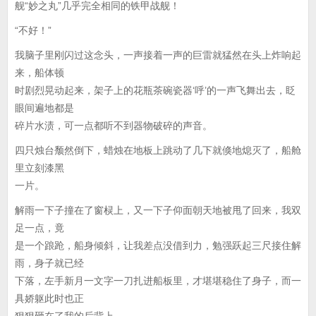
舰“妙之丸”几乎完全相同的铁甲战舰！
“不好！”
我脑子里刚闪过这念头，一声接着一声的巨雷就猛然在头上炸响起
来，船体顿
时剧烈晃动起来，架子上的花瓶茶碗瓷器‘呼’的一声飞舞出去，眨
眼间遍地都是
碎片水渍，可一点都听不到器物破碎的声音。
四只烛台颓然倒下，蜡烛在地板上跳动了几下就倏地熄灭了，船舱
里立刻漆黑
一片。
解雨一下子撞在了窗棂上，又一下子仰面朝天地被甩了回来，我双
足一点，竟
是一个踉跄，船身倾斜，让我差点没借到力，勉强跃起三尺接住解
雨，身子就已经
下落，左手新月一文字一刀扎进船板里，才堪堪稳住了身子，而一
具娇躯此时也正