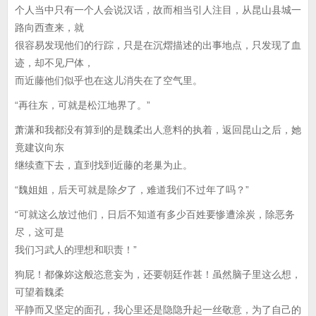
个人当中只有一个人会说汉话，故而相当引人注目，从昆山县城一
路向西查来，就
很容易发现他们的行踪，只是在沉熠描述的出事地点，只发现了血
迹，却不见尸体，
而近藤他们似乎也在这儿消失在了空气里。
“再往东，可就是松江地界了。”
萧潇和我都没有算到的是魏柔出人意料的执着，返回昆山之后，她
竟建议向东
继续查下去，直到找到近藤的老巢为止。
“魏姐姐，后天可就是除夕了，难道我们不过年了吗？”
“可就这么放过他们，日后不知道有多少百姓要惨遭涂炭，除恶务
尽，这可是
我们习武人的理想和职责！”
狗屁！都像妳这般恣意妄为，还要朝廷作甚！虽然脑子里这么想，
可望着魏柔
平静而又坚定的面孔，我心里还是隐隐升起一丝敬意，为了自己的