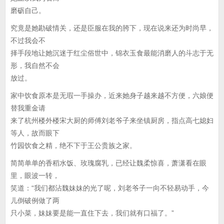
磨砺自己。
究竟是她勘破情关，还是臣服在我的胯下，现在说来还为时尚早，
不过我会不
择手段地让她沉迷于红尘俗世中，锦衣玉食最能消磨人的斗志于无
形，我自然不会
放过。
家中饮食原本是无瑕一手操办，近来她身子越来越不方便，六娘便
替我重金请
来了杭州楼外楼宋大厨的师傅刘老爷子来坐镇厨房，指点高七媳妇
等人，故而眼下
竹园饮食之精，绝不下于王公贵族之家。
简简单单的香稻水饭、玫瑰腐乳，已经让魏柔惊喜，萧潇看在眼
里，眼波一转，
笑道：“我们都沾魏妹妹的光了呢，刘老爷子一向不轻易动手，今
儿倒破例做了两
只小菜，妹妹要是能一直住下去，我们就有口福了。”