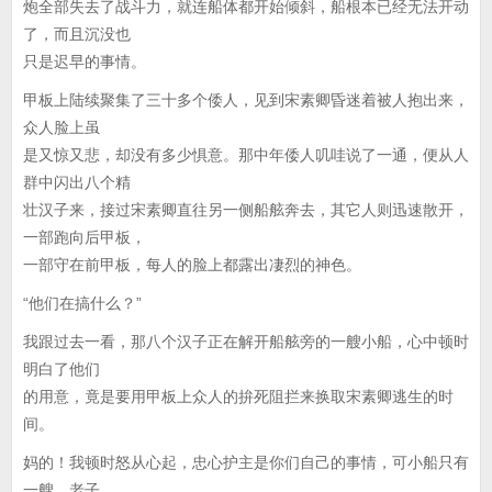
炮全部失去了战斗力，就连船体都开始倾斜，船根本已经无法开动
了，而且沉没也
只是迟早的事情。
甲板上陆续聚集了三十多个倭人，见到宋素卿昏迷着被人抱出来，
众人脸上虽
是又惊又悲，却没有多少惧意。那中年倭人叽哇说了一通，便从人
群中闪出八个精
壮汉子来，接过宋素卿直往另一侧船舷奔去，其它人则迅速散开，
一部跑向后甲板，
一部守在前甲板，每人的脸上都露出凄烈的神色。
“他们在搞什么？”
我跟过去一看，那八个汉子正在解开船舷旁的一艘小船，心中顿时
明白了他们
的用意，竟是要用甲板上众人的拚死阻拦来换取宋素卿逃生的时
间。
妈的！我顿时怒从心起，忠心护主是你们自己的事情，可小船只有
一艘，老子