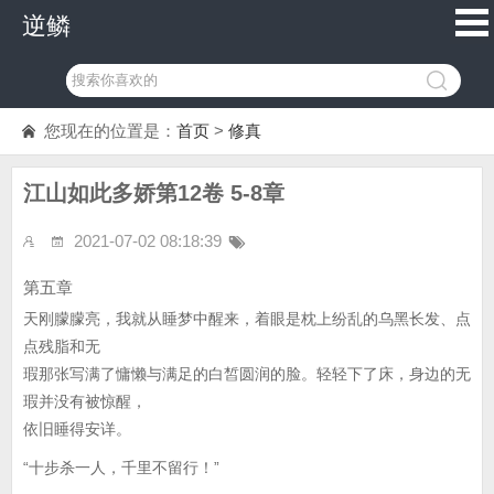
逆鳞
您现在的位置是：
首页
>
修真
江山如此多娇第12卷 5-8章
2021-07-02 08:18:39
第五章
天刚朦朦亮，我就从睡梦中醒来，着眼是枕上纷乱的乌黑长发、点
点残脂和无
瑕那张写满了慵懒与满足的白皙圆润的脸。轻轻下了床，身边的无
瑕并没有被惊醒，
依旧睡得安详。
“十步杀一人，千里不留行！”