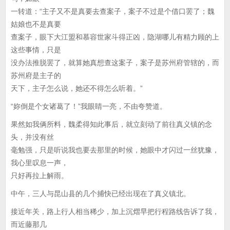
一转道：“主子又不是真要去查案子，案子不过是个借口罢了；魏
姑娘也不是真要
查案子，眼下大江盟和慕容世家斗得正凶，隐湖哪儿有精力顾的上
这些事情，只是
没办法推脱罢了，就算她真想查这案子，案子是苏州府管辖的，而
苏州府是主子的
天下，主子怎么说，她还不得怎么听着。”
“妳倒是个女诸葛了！”我眼睛一亮，不由夸赞道。
果然如我俩所料，魏柔得知此事后，就立刻动了前往真义镇的念
头，并没有丝
毫勉强，只是听说我也要去那里的时候，她眼中才闪过一丝犹豫，
我心里叹息一声，
只好再拉上解雨。
中午，三人与昆山县的几个捕快已经出现在了真义镇北。
接近年关，路上行人相当稀少，加上沉熠早把行程路线告诉了我，
而近藤那几