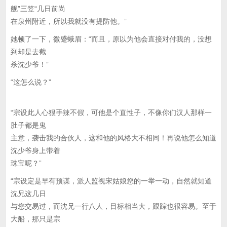
舰”三笠“几日前尚
在泉州附近，所以我就没有提防他。”
她顿了一下，微蹙蛾眉：“而且，原以为他会直接对付我的，没想
到却是去截
杀沈少爷！”
“这怎么说？”
“宗设此人心狠手辣不假，可他是个直性子，不像你们汉人那样一
肚子都是鬼
主意，袭击我的合伙人，这和他的风格大不相同！再说他怎么知道
沈少爷身上带着
珠宝呢？”
“宗设定是早有预谋，派人监视宋姑娘您的一举一动，自然就知道
沈兄这几日
与您交易过，而沈兄一行八人，目标相当大，跟踪也很容易。至于
大船，那只是宗