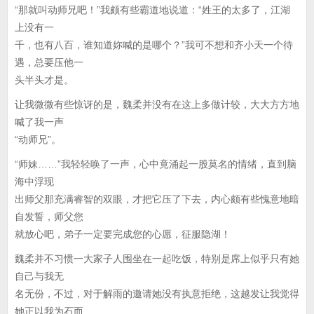
“那就叫动师兄吧！”我颇有些霸道地说道：“姓王的太多了，江湖
上没有一
千，也有八百，谁知道妳喊的是哪个？”我可不想和齐小天一个待
遇，总要压他一
头半头才是。
让我微微有些惊讶的是，魏柔并没有在这上多做计较，大大方方地
喊了我一声
“动师兄”。
“师妹……”我轻轻唤了一声，心中竟涌起一股莫名的情绪，直到脑
海中浮现
出师父那充满睿智的双眼，才把它压了下去，内心颇有些愧意地暗
自发誓，师父您
就放心吧，弟子一定要完成您的心愿，征服隐湖！
魏柔并不习惯一大家子人围坐在一起吃饭，特别是席上似乎只有她
自己与我无
名无份，不过，对于解雨的邀请她没有执意拒绝，这越发让我觉得
她正以我为石而