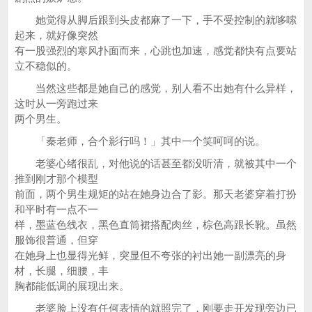
她觉得从脚后跟到头皮都麻了一下，手不受控制的就哆嗦
起来，就好像突然
有一股强烈的寒风扑面而来，心跳也加速，感觉都快有点要站
立不稳似的。
当然这些都是她自己的感觉，别人看不出她有什么异样，
这时从一旁跑过来
两个男生。
「秦老师，合个影行吗！」其中一个笑呵呵的说。
老婆心绪很乱，对他说的话甚至都没听清，就被其中一个
推到刚才那个模型
前面，两个男生规矩的站在她身边合了影。那天老婆穿着打扮
和平时有一点不一
样，墨蓝色线衣，黑色直筒裙搭配肉丝，棕色高跟长靴。虽然
服饰很普通，但穿
在她身上也显得光鲜，突显但不夸张的衬出她一副漂亮的身
材，长腿，细腰，丰
胸都能低调的展现出来。
老婆脸上没有任何表情的就照完了，刚要走开发现旁边已