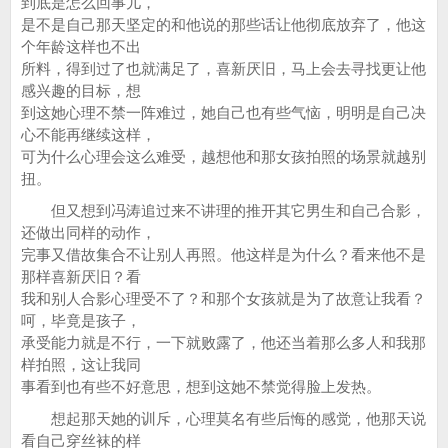
到底是怎么回事儿，
是不是自己那天坚定的和他说的那些话让他彻底放弃了，他这
个年龄这样也不出
所料，得到过了也就满足了，喜新厌旧，马上会去寻找更让他
感兴趣的目标，想
到这她心理不禁一阵难过，她自己也有些气恼，明明是自己决
心不能再继续这样，
可为什么心理会这么难受，越想他和那女孩拍照的场景就越别
扭。
但又想到冯涛追过来不讲理的推开其它男生和自己合影，
还做出同样的动作，
完事又借故集合不让别人再照。他这样是为什么？看来他不是
那样喜新厌旧？看
我和别人合影心理受不了？和那个女孩就是为了故意让我看？
呵，毕竟是孩子，
承受能力就是不行，一下就败露了，他还当着那么多人和我那
样拍照，这让我同
事看到也有些不好意思，想到这她不禁觉得脸上发热。
想起那天她的训斥，心理莫名有些后悔的感觉，他那天说
看自己穿丝袜的样