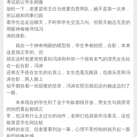
考试前让学生稍微
放松一下，老婆是班主任当然要负责带队，她不是第一次来，
所以就和同事们跟
着学生边走边聊天，不时和学生交流几句。但那天她总无意的
用眼神偷偷寻找冯
涛的身影。
就在一个神奇绚丽的模型前，学生争相拍照，合影，本来
这是很正常的。但
就在这时老婆突然看到冯涛和外班一个很有名气的漂亮女生站
在一起合影，冯涛
还将左手搭在女生的右肩上，女生也毫无顾及，也很乐意和冯
涛合影，两人脸上
似乎都挂着一丝甜蜜的笑容，冯涛在照完相后还向她这边扫了
一眼。
本来现在的学生到了这个年龄都很开放，男女生勾肩搭背
的拍照看起都很正
常，也没有什么太过分的动作，老师们也就装作没看见，这也
能算是学生间比较
纯粹的友谊。但老婆看到这一幕，心理不受控制的就升起一股
剧烈的嫉妒感。