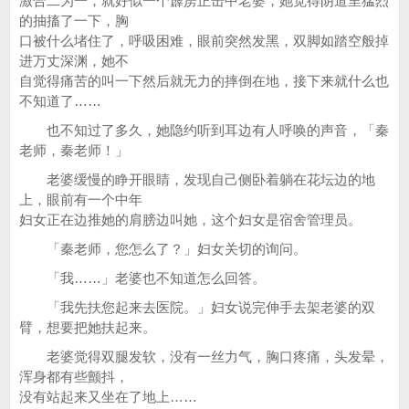
激合二为一，就好似一个霹雳正击中老婆，她觉得阴道里猛烈
的抽搐了一下，胸
口被什么堵住了，呼吸困难，眼前突然发黑，双脚如踏空般掉
进万丈深渊，她不
自觉得痛苦的叫一下然后就无力的摔倒在地，接下来就什么也
不知道了……
也不知过了多久，她隐约听到耳边有人呼唤的声音，「秦
老师，秦老师！」
老婆缓慢的睁开眼睛，发现自己侧卧着躺在花坛边的地
上，眼前有一个中年
妇女正在边推她的肩膀边叫她，这个妇女是宿舍管理员。
「秦老师，您怎么了？」妇女关切的询问。
「我……」老婆也不知道怎么回答。
「我先扶您起来去医院。」妇女说完伸手去架老婆的双
臂，想要把她扶起来。
老婆觉得双腿发软，没有一丝力气，胸口疼痛，头发晕，
浑身都有些颤抖，
没有站起来又坐在了地上……