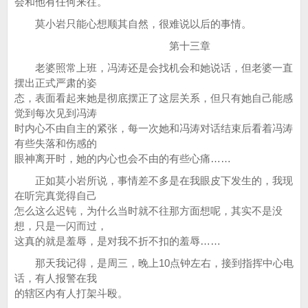
会和他有任何来往。
莫小岩只能心想顺其自然，很难说以后的事情。
第十三章
老婆照常上班，冯涛还是会找机会和她说话，但老婆一直
摆出正式严肃的姿
态，表面看起来她是彻底摆正了这层关系，但只有她自己能感
觉到每次见到冯涛
时内心不由自主的紧张，每一次她和冯涛对话结束后看着冯涛
有些失落和伤感的
眼神离开时，她的内心也会不由的有些心痛……
正如莫小岩所说，事情差不多是在我眼皮下发生的，我现
在听完真觉得自己
怎么这么迟钝，为什么当时就不往那方面想呢，其实不是没
想，只是一闪而过，
这真的就是羞辱，是对我不折不扣的羞辱……
那天我记得，是周三，晚上10点钟左右，接到指挥中心电
话，有人报警在我
的辖区内有人打架斗殴。