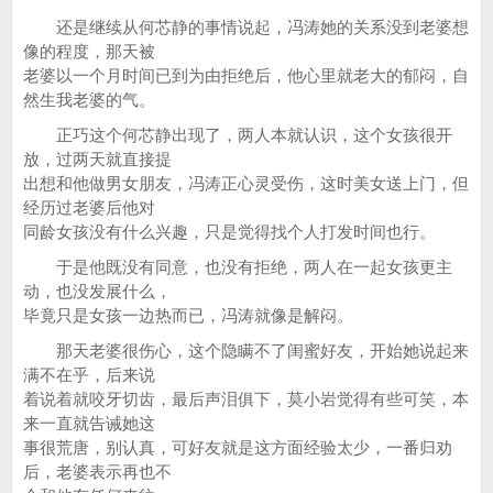
还是继续从何芯静的事情说起，冯涛她的关系没到老婆想
像的程度，那天被
老婆以一个月时间已到为由拒绝后，他心里就老大的郁闷，自
然生我老婆的气。
正巧这个何芯静出现了，两人本就认识，这个女孩很开
放，过两天就直接提
出想和他做男女朋友，冯涛正心灵受伤，这时美女送上门，但
经历过老婆后他对
同龄女孩没有什么兴趣，只是觉得找个人打发时间也行。
于是他既没有同意，也没有拒绝，两人在一起女孩更主
动，也没发展什么，
毕竟只是女孩一边热而已，冯涛就像是解闷。
那天老婆很伤心，这个隐瞒不了闺蜜好友，开始她说起来
满不在乎，后来说
着说着就咬牙切齿，最后声泪俱下，莫小岩觉得有些可笑，本
来一直就告诫她这
事很荒唐，别认真，可好友就是这方面经验太少，一番归劝
后，老婆表示再也不