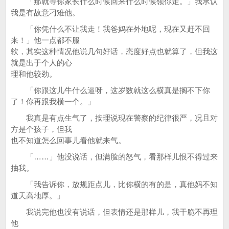
「那就等你家长什么时候回来什么时候领你走。」我承认
我是有故意刁难他。
「你凭什么不让我走！我爸妈在外地呢，现在又赶不回
来！」他一点都不服
软，其实这种情况他说几句好话，态度好点也就算了，但我这
就是出于个人的心
理和他较劲。
「你跟这儿牛什么逼呀，这岁数就这么横真是搁不下你
了！你再跟我横一个。」
我真是有点生气了，按理说现在警察的纪律很严，况且对
方是个孩子，但我
也不知道怎么回事儿看他就来气。
「……」他没说话，但满脸的怒气，看那样儿恨不得过来
抽我。
「我告诉你，放规距点儿，比你横的有的是，真他妈不知
道天高地厚。」
我说完他也没有说话，但表情还是那样儿，我干脆不再理
他