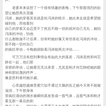
声。
老婆本来设想了一个很有情趣的夜晚，下午那股强烈的欲
望让她想再次屈服
冯涛，她的穿着其实就是给冯涛的暗示，她出来走就是希望能
碰到他，而他看到
自己的穿着又会忍受不了然后不顾一切的就对自己无礼，她怕
冯涛的冲动，怕他
什么都敢做不计后果，但有时她好像又有些喜欢冯涛的冲动，
那不顾一切对自己
的疯狂举动，今晚她就盼着冯涛能再次冲动……
可万万没有想到事情会有如此大的落差，冯涛居然和何芯
静在一起，他们那
亲密的举动，让她看完无法承受，尤其是刚才何芯静瞪她的眼
神和那轻蔑的哼声，
像是胜利者对她示威。
心里越想越难受蜜穴似乎通过大脑的告之她今天将不能被
滋润，下午那身体
里疯狂涌动的潮水被瞬间蒸发形成一股气体，这股气体和刚才
看见那一幕后的刺