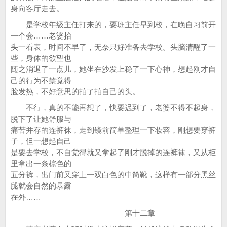
身向客厅走去。
是学校年级主任打来的，要班主任早到校，在晚自习前开
一个会……老婆抬
头一看表，时间不早了，无奈只好准备去学校。头脑清醒了一
些，身体的欲望也
随之消退了一点儿，她坐在沙发上稳了一下心神，想起刚才自
己的行为不禁觉得
脸发热，不好意思的拍了拍自己的头。
不行，真的不能再想了，快要迟到了，老婆不得不起身，
脱下了让她舒服与
痛苦并存的连裤袜，走到镜前简单整理一下妆容，刚想要穿裤
子，但一想起自己
是要去学校，不自觉得就又拿起了刚才脱掉的连裤袜，又从柜
里拿出一条棕色的
五分裤，出门前又穿上一双白色的中筒靴，这样有一部分黑丝
腿就会自然的暴露
在外……
第十二章