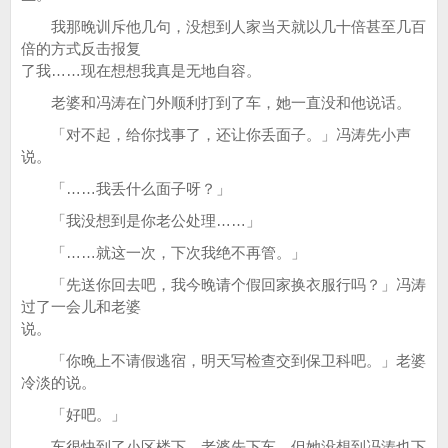
我那晚训斥他几句，没想到人家当天就以几十倍甚至几百
倍的方式反击报复
了我……现在想想我真是无地自容。
老婆和冯涛在门外顺利打到了车，她一直没和他说话。
「对不起，给你找事了，还让你丢面子。」冯涛先小声
说。
「……我丢什么面子呀？」
「我没想到是你老公处理……」
「……就这一次，下次我绝不再管。」
「先送你回去吧，我今晚请个假回家换衣服行吗？」冯涛
过了一会儿和老婆
说。
「你晚上不请假逃宿，明天写检查交到保卫科吧。」老婆
冷淡的说。
「好吧。」
车很快到了小区楼下，老婆先下车，但她没想到冯涛也下