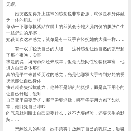
无暇。
她突然觉得穿上丝袜的感觉也非常舒服，就像是和身体融
为一体的肌肤一样
每动一下那每根紧贴在腿上的丝就会令她大腿内侧的肌肤产生
一丝舒适的摩擦，
她很喜欢这种感觉，就像是有一双手在轻抚她的大腿一样……
有一双手轻抚自己的大腿……这种感觉让她自然的就想起
了那个夜晚，实事
求是的说，冯涛虽然还未成年，但毫无疑问性经验很丰富，他
进入自己身体那刻
真的是平生未曾经历过的感觉，光是他那双大手恰到好处的爱
抚就能让自己身体
快速就丧失抵抗能力，他并不是胡乱的抚摸，而是真正用心的
让自己舒服，他对
自己哪里需要爱抚，哪里需要轻揉，哪里需要用力都了如执
掌，他能凭自己呻吟
的气息就判断出自己需要什么，这不光要经验，还要天生的默
契……
想到这儿的时侯，她不禁将手放到了自己的乳房上，触碰