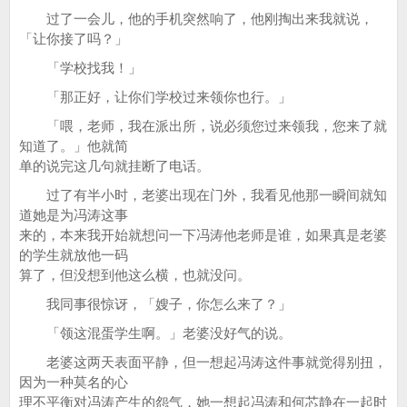
过了一会儿，他的手机突然响了，他刚掏出来我就说，
「让你接了吗？」
「学校找我！」
「那正好，让你们学校过来领你也行。」
「喂，老师，我在派出所，说必须您过来领我，您来了就
知道了。」他就简
单的说完这几句就挂断了电话。
过了有半小时，老婆出现在门外，我看见他那一瞬间就知
道她是为冯涛这事
来的，本来我开始就想问一下冯涛他老师是谁，如果真是老婆
的学生就放他一码
算了，但没想到他这么横，也就没问。
我同事很惊讶，「嫂子，你怎么来了？」
「领这混蛋学生啊。」老婆没好气的说。
老婆这两天表面平静，但一想起冯涛这件事就觉得别扭，
因为一种莫名的心
理不平衡对冯涛产生的怨气，她一想起冯涛和何芯静在一起时