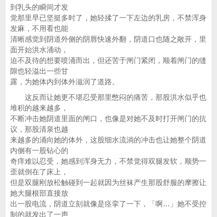
到乳头的瞬间才发
觉那里早已坚挺多时了，她轻揉了一下左边的乳房，不禁浑身
发麻，不用看也能
清晰感觉到阴道外侧的阴唇快速外翻，阴道口也随之敞开，里
面开始洪水涌动，
迫不及待的想要喷涌而出，但还苦于闸门紧闭，顺着闸门的缝
隙也轻溢出一些甘
露，为她体内到体外滋润了道路。
这反而让她更不堪忍受那里憋闷的痛苦，那股洪水似乎也
堆积的越来越多，
不断冲击她阴道里面的闸口，也像是对她不及时打开闸门的抗
议，那股清泉也越
来越多的涌向她的体外，这股细水流淌的冲击也让她整个阴道
内侧有一股钻心的
奇痒难以忍受，她感到浑身无力，不禁觉得双腿发软，顺势一
歪就倒在了床上，
但是双腿刚放松触碰到一起就因为丝袜产生那股舒服的摩擦让
她大腿根部直接放
出一股电流，阴道立刻就像是痉挛了一下，「啊…」她不受控
制的就发出了一声