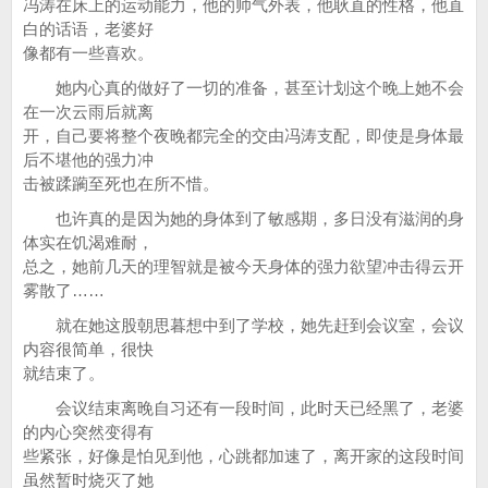
冯涛在床上的运动能力，他的帅气外表，他耿直的性格，他直
白的话语，老婆好
像都有一些喜欢。
她内心真的做好了一切的准备，甚至计划这个晚上她不会
在一次云雨后就离
开，自己要将整个夜晚都完全的交由冯涛支配，即使是身体最
后不堪他的强力冲
击被蹂躏至死也在所不惜。
也许真的是因为她的身体到了敏感期，多日没有滋润的身
体实在饥渴难耐，
总之，她前几天的理智就是被今天身体的强力欲望冲击得云开
雾散了……
就在她这股朝思暮想中到了学校，她先赶到会议室，会议
内容很简单，很快
就结束了。
会议结束离晚自习还有一段时间，此时天已经黑了，老婆
的内心突然变得有
些紧张，好像是怕见到他，心跳都加速了，离开家的这段时间
虽然暂时烧灭了她