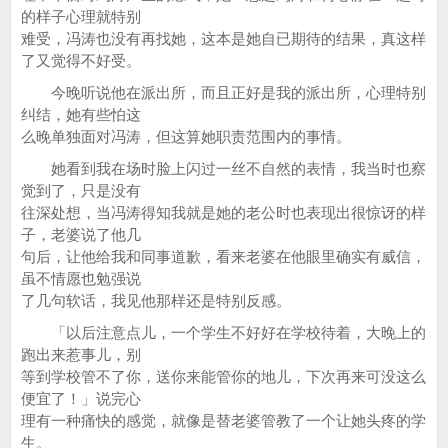
的样子心理就特别
难受，冯涛也没有再找她，这本是她自已期待的结果，真这样
了又觉得不好受。
今晚听说他在派出所，而且正好是我的派出所，心理特别
纠结，她有些怕这
么晚单独面对冯涛，但这算她职责范围内的事情。
她看到我在场时脸上闪过一丝不自然的表情，我当时也察
觉到了，只是没有
往深处想，当冯涛得知我就是她的老公时也表现出很惊讶的样
子，老婆说了他几
句后，让他给我和同事道歉，看来老婆在他眼里确实有威信，
虽不情愿也勉强说
了几句软话，我见他那样还是特别反感。
「以后注意点儿，一个学生不好好在学校待着，大晚上的
跑出来惹事儿，别
等到学校管不了你，送你来能管你的地儿，下次再来可没这么
便宜了！」说完心
理有一种痛快的感觉，就像是替老婆管教了一个让她头疼的学
生。