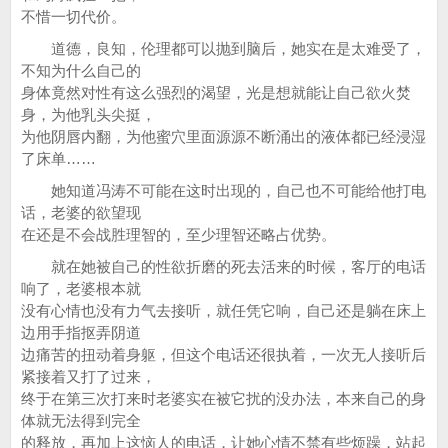
不惜一切代价。
道德，良知，伦理都可以抛到脑后，她实在是太难受了，
不知为什么自己的
身体竟然对性有这么强烈的渴望，光是想就能让自己欲火焚
身，为他乳头尖挺，
为他阴唇内翻，为他蜜穴里面源源不断涌出的液体都已经浸湿
了床单……
她知道冯涛不可能在这时出现的，自己也不可能给他打电
话，老婆的欲望现
在还是不会战胜理智的，至少理智还略占优势。
就在她被自己的性欲折磨的死去活来的时候，客厅的电话
响了，老婆根本就
没有心情也没有力气去接听，就任凭它响，自己还是躺在床上
边用手指抠弄阴道
边痛苦的扭动着身躯，但这个电话还很执着，一次无人接听后
紧接着又打了过来，
终于在第三次打来时老婆实在被它扰的没办法，本来自己的身
体就无法得到完全
的释放，再加上这恼人的电话，让她心情不禁有些烦躁，站起