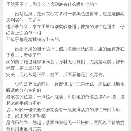
子就受不了，为什么？这到底有什么吸引他的？
她站起身，走到衣柜前拿出一双黑色连裤袜，这是她前两
天刚买的，正适合
这个季节穿，拿在手里特别柔软舒适，抻拉的弹性也适中，仔
细看上面的每一根
丝似乎都是精挑细选出来的。
她把下身的裙子脱掉，然后缓慢细致的将手里的丝袜穿在
了身上，看镜子里
面的自己她也觉得很满意，身材无可挑剔，尤其是双腿，修长
笔直，穿上黑丝更
完美，无论从是正面，侧面，后面看都是那么漂亮。
也许是双腿的映衬，臀部也几乎完美无缺，那里的脂肪很
听话的分布在它们
最该在的位置，一点也不乱动，所以她的臀部是厚而不肥，摸
起来的手感自不必
说，轻轻一碰便会便会觉得有一股充满活力的弹性来回应触
摸，那里无论何时都
是高昂的向上翘起，紧紧绷绷毫无一丝松驰，再配以丝袜的提
臀作用更显得完美