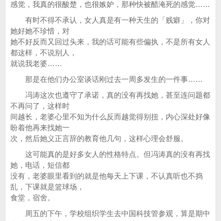
感觉，我真的很酸楚，也很嫉妒，那种快被醋淹死的感觉……
有时不得不承认，女人真是有一种天生的「贱癖」，你对
她好她不珍惜，对
她不好反而又回过头来，我的话可能有些偏执，不是所有女人
都这样，不说别人，
就说我老婆……
那是在他们办公室谈话刚过去一周多发生的一件事……
冯涛这次也遵守了承诺，真的没有再找她，甚至连问题都
不再问了，这样时
间越长，老婆心里不知为什么反而越觉得别扭，内心深处好像
盼着他再来找她一
次，然后她义正言辞的教育他几句，这样心理会舒服。
这可能真的是好多女人的性格特点。但冯涛真的没有再找
她，电话，短信都
没有，老婆眼里看到的就是他每天上下课，不认真听也不捣
乱，下课就是篮球场，
食堂，宿舍。
周五的下午，学校组织学生去中国科技管参观，算是期中