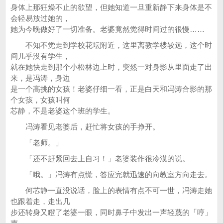
身体上那狂燥不止的欲望，但她知道一旦重新静下来身体是不
会轻易放过她的，
她为今晚做好了一切准备。老婆竟然觉得时间过的很慢……
不知不觉走到学校花坛附近，这里离教学楼较远，这个时
间几乎没有学生，
就在她快走到那个小松林边上时，突然一对身影从里面走了出
来，是冯涛，身边
是一个高挑的女孩！老婆仔细一看，正是白天和冯涛合影的那
个女孩，女孩叫何
芯静，不是老婆这个班的学生。
冯涛看见老婆后，赶忙将女孩的手挣开。
「老师。」
「还不赶紧回去上自习！」老婆装作很冷漠的说。
「哦。」冯涛有点慌，答应完就迅速的向教室方向走去。
何芯静一直没说话，脸上的表情有点不可一世，冯涛走她
也跟着走，走出几
步还转身又瞪了老婆一眼，同时鼻子中发出一声轻蔑的「哼」