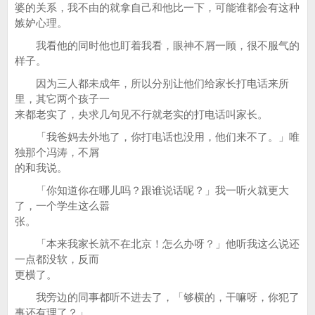
婆的关系，我不由的就拿自己和他比一下，可能谁都会有这种
嫉妒心理。
我看他的同时他也盯着我看，眼神不屑一顾，很不服气的
样子。
因为三人都未成年，所以分别让他们给家长打电话来所
里，其它两个孩子一
来都老实了，央求几句见不行就老实的打电话叫家长。
「我爸妈去外地了，你打电话也没用，他们来不了。」唯
独那个冯涛，不屑
的和我说。
「你知道你在哪儿吗？跟谁说话呢？」我一听火就更大
了，一个学生这么嚣
张。
「本来我家长就不在北京！怎么办呀？」他听我这么说还
一点都没软，反而
更横了。
我旁边的同事都听不进去了，「够横的，干嘛呀，你犯了
事还有理了？」