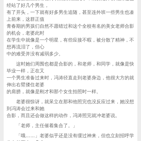
经站了好几个男生，
有了开头，一下就有好多男生追随，甚至连外班一些男生也凑
上前来，这群正值
青春期的男孩们自然不愿错过和这个全校有名的美女老师合影
的机会，老婆此时
在学生中就像是一个明星，有些应接不暇，被分散了精神，不
想再流泪了，但心
中的难受并没有减弱多少。
这时她们周围也都是合影的，和老师，和同学，就像是快
毕业一样，正在又
一个男生准备过来时，冯涛径直走到老婆身边，他很大方的就
伸出右臂搂住老婆
的肩膀，就像是刚才和那个女生拍照时一样。
老婆很惊讶，就呆立在那和他照完也没反应过来，她没想
到冯涛会过来和她
合影，而且还会做这样的动作，冯涛照完就冲老婆说。
「老师，主任催着集合了。」
「哦……」老婆似乎还是没有缓过神来，但也立刻招呼学