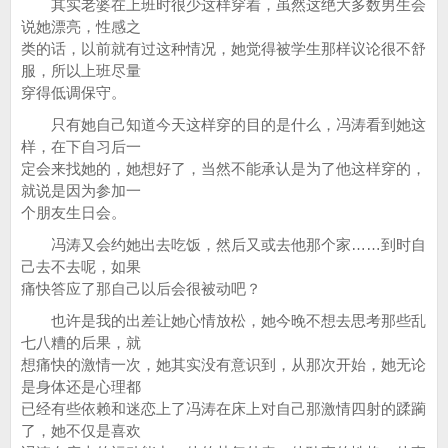
其实老婆在上班时很少这样穿着，虽然这绝大多数男生会
说她漂亮，性感之
类的话，以前就有过这种情况，她觉得被学生那样议论很不舒
服，所以上班尽量
穿得低调保守。
只有她自己知道今天这样穿的目的是什么，冯涛看到她这
样，在下自习后一
定会来找她的，她想好了，当然不能承认是为了他这样穿的，
就说是因为参加一
个朋友生日会。
冯涛又会约她出去吃饭，然后又或去他那个家……到时自
己去不去呢，如果
痛快答应了那自己以后会很被动吧？
也许是我的出差让她心情放松，她今晚不想去思考那些乱
七八糟的后果，就
想痛快的激情一次，她其实没有意识到，从那次开始，她无论
是身体还是心理都
已经有些依赖和迷恋上了冯涛在床上对自己那激情四射的蹂躏
了，她不仅是喜欢