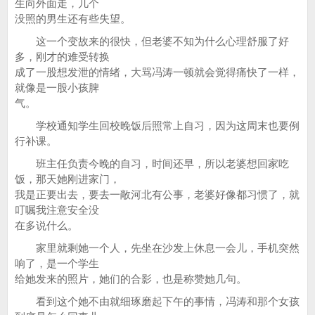
生向外面走，几个
没照的男生还有些失望。
这一个变故来的很快，但老婆不知为什么心理舒服了好
多，刚才的难受转换
成了一股想发泄的情绪，大骂冯涛一顿就会觉得痛快了一样，
就像是一股小孩脾
气。
学校通知学生回校晚饭后照常上自习，因为这周末也要例
行补课。
班主任负责今晚的自习，时间还早，所以老婆想回家吃
饭，那天她刚进家门，
我是正要出去，要去一敞河北有公事，老婆好像都习惯了，就
叮嘱我注意安全没
在多说什么。
家里就剩她一个人，先坐在沙发上休息一会儿，手机突然
响了，是一个学生
给她发来的照片，她们的合影，也是称赞她几句。
看到这个她不由就细琢磨起下午的事情，冯涛和那个女孩