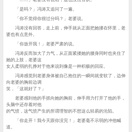
「是吗？」冯涛又追问了一遍。
「你不觉得你很过分吗？」老婆说。
冯涛没有回答，走上前，伸手就从正面把她搂在怀里，老
婆也有点意外。
「你放开我！」老婆严肃的说。
冯涛反而加大了力气，从正面紧搂她的腰身同时也夹住了
她的上肢，老婆这
女人柔弱的扎挣对于他来说到像是一种积极的回应。
冯涛感觉到老婆身体被自己抱住的一瞬间就变软了，边伸
向老婆的胸前边调
笑，「这就好了？」
老婆感到他的手抓向她的胸前，伸手用力打开了他的手，
头脑中还存着对他
的气愤，这气愤产生的所谓理智的不想这么轻易的沦陷。
「你走开！我今天跟你没完！」老婆毫不示弱的冲他喊
道。