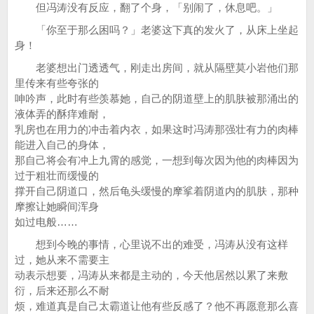
但冯涛没有反应，翻了个身，「别闹了，休息吧。」
「你至于那么困吗？」老婆这下真的发火了，从床上坐起
身！
老婆想出门透透气，刚走出房间，就从隔壁莫小岩他们那
里传来有些夸张的
呻吟声，此时有些羡慕她，自己的阴道壁上的肌肤被那涌出的
液体弄的酥痒难耐，
乳房也在用力的冲击着内衣，如果这时冯涛那强壮有力的肉棒
能进入自己的身体，
那自己将会有冲上九霄的感觉，一想到每次因为他的肉棒因为
过于粗壮而缓慢的
撑开自己阴道口，然后龟头缓慢的摩挲着阴道内的肌肤，那种
摩擦让她瞬间浑身
如过电般……
想到今晚的事情，心里说不出的难受，冯涛从没有这样
过，她从来不需要主
动表示想要，冯涛从来都是主动的，今天他居然以累了来敷
衍，后来还那么不耐
烦，难道真是自己太霸道让他有些反感了？他不再愿意那么喜