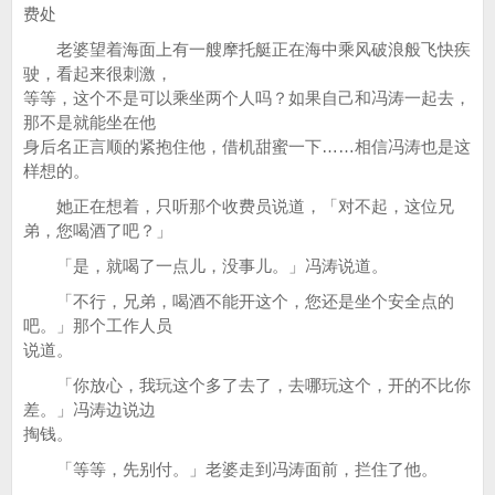
费处
老婆望着海面上有一艘摩托艇正在海中乘风破浪般飞快疾
驶，看起来很刺激，
等等，这个不是可以乘坐两个人吗？如果自己和冯涛一起去，
那不是就能坐在他
身后名正言顺的紧抱住他，借机甜蜜一下……相信冯涛也是这
样想的。
她正在想着，只听那个收费员说道，「对不起，这位兄
弟，您喝酒了吧？」
「是，就喝了一点儿，没事儿。」冯涛说道。
「不行，兄弟，喝酒不能开这个，您还是坐个安全点的
吧。」那个工作人员
说道。
「你放心，我玩这个多了去了，去哪玩这个，开的不比你
差。」冯涛边说边
掏钱。
「等等，先别付。」老婆走到冯涛面前，拦住了他。