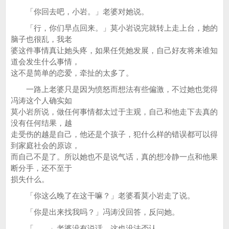
「你回去吧，小岩。」老婆对她说。
「行，你们早点回来。」莫小岩说完就转上走上台，她的
脑子也很乱，我老
婆这件事情真让她头疼，如果任凭她发展，自己好友将来谁知
道会发生什么事情，
这不是简单的恋爱，牵扯的太多了。
一路上老婆只是因为愤怒而想法有些偏激，不过她也觉得
冯涛这个人确实如
莫小岩所说，做任何事情都太过于主观，自己和他走下去真的
没有任何结果，越
走受伤的越是自己，他还是个孩子，犯什么样的错误都可以得
到家庭社会的原谅，
而自己不是了。所以她也不是说气话，真的想冷静一点和他果
断分手，还不至于
损失什么。
「你这么晚了在这干嘛？」老婆看莫小岩走了说。
「你是出来找我吗？」冯涛没回答，反问她。
「……」老婆没有说话，这也没法否认。