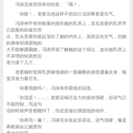
冯涛见状笑得有些轻抚，「哦？」
「你敢！」老婆见他这样不把自己当回事更是生气。
冯涛伸手有些粗暴的摸在她的乳房上，其实老婆的乳房早
已鼓胀的欲破衣而
出，乳头坚硬的挺起顶在了她的内衣上，虽然还在生气，但她
的身体却渴望他的
大手能够蹂躏她，冯涛早就了解她的这个弱点，放在她乳房上
不讲理的轻抓然后
用力揉了几下。
老婆顿时觉得乳房被他揉的一股麻酥的感觉通遍全身，顿
觉浑身力量尽失。
「你看我敢吗！」冯涛有些霸道的说道。
「你混蛋！……」老婆还竭尽全力的保持强硬，但语气已
不能控制，骂这句
话的时候声音都颤抖了，但还是做出摆脱他的动作。
「你再骂一遍！」冯涛完全收起笑容说，语气强硬，像是
再敢就会让她受到