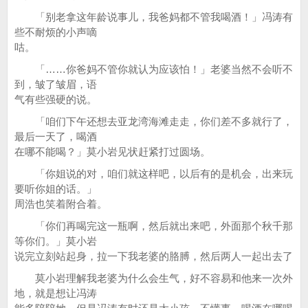
「别老拿这年龄说事儿，我爸妈都不管我喝酒！」冯涛有
些不耐烦的小声嘀
咕。
「……你爸妈不管你就认为应该怕！」老婆当然不会听不
到，皱了皱眉，语
气有些强硬的说。
「咱们下午还想去亚龙湾海滩走走，你们差不多就行了，
最后一天了，喝酒
在哪不能喝？」莫小岩见状赶紧打过圆场。
「你姐说的对，咱们就这样吧，以后有的是机会，出来玩
要听你姐的话。」
周浩也笑着附合着。
「你们再喝完这一瓶啊，然后就出来吧，外面那个秋千那
等你们。」莫小岩
说完立刻站起身，拉一下我老婆的胳膊，然后两人一起出去了
莫小岩理解我老婆为什么会生气，好不容易和他来一次外
地，就是想让冯涛