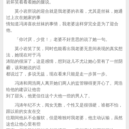
岩坏笑着看着她的腿说。
莫小岩所说的迎合就是我老婆的衣着，尤其是丝袜，她通
过上次在她家的事
情知道冯涛喜欢丝袜的事情，我老婆这样穿完全是为了迎合
他。
「你讨厌，少贫！」老婆不好意思的说了她一句。
莫小岩笑了笑，同时也能看出我老婆无意间表现的真实想
法，她现在对于冯
涛陷的很深了，这是感情，想到这儿不尤让她心里有了一丝阴
霾，该和她说的话
都说过了，多说无益，现在看来只能是走一步算一步。
冯涛和周浩两人离开她们两人的监管聊得更开心了。周浩
给他的建议让他尝
到了甜头，他更信任这个大他一些的男人了。
冯涛年纪不大，阅女无数，个性又是很强硬，谁都不怕，
跟以前的女友在交
往期间他从不会服软，但是唯独对我老婆，他主动认输，虽然
这也让他心里有些