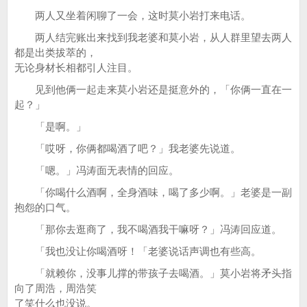
两人又坐着闲聊了一会，这时莫小岩打来电话。
两人结完账出来找到我老婆和莫小岩，从人群里望去两人
都是出类拔萃的，
无论身材长相都引人注目。
见到他俩一起走来莫小岩还是挺意外的，「你俩一直在一
起？」
「是啊。」
「哎呀，你俩都喝酒了吧？」我老婆先说道。
「嗯。」冯涛面无表情的回应。
「你喝什么酒啊，全身酒味，喝了多少啊。」老婆是一副
抱怨的口气。
「那你去逛商了，我不喝酒我干嘛呀？」冯涛回应道。
「我也没让你喝酒呀！「老婆说话声调也有些高。
「就赖你，没事儿撑的带孩子去喝酒。」莫小岩将矛头指
向了周浩，周浩笑
了笑什么也没说。