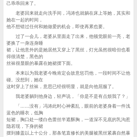
己乖乖回来了。
老婆回来就走向洗手间，冯涛也就躺在床上等她，其实和
她在一起的时间，
他不想错过任何和她做爱的机会，即使再累也要。
过了一会儿，老婆从里面走了出来，他顿觉眼前一亮，老
婆换了一身连身睡
裙，让他意外的是她居然又穿上了黑丝，灯光虽然很暗但也看
得很清楚，黑色的
丝袜很显眼的暴露在她裙摆下面。
本来以为我老婆今晚肯定会故意惩罚他，一段时间不让他
碰。没想到，她在
这时穿上了丝袜，意思已经很明显，就是向他屈服了。
我老婆躺到他身边，轻声说，「你是不是有点烦我了？」
「……没有」冯涛此时心神紊乱，眼前的老婆身着一件浅
蓝色的睡衣，低胸
短裙，胸口处一缕白色蕾丝半遮酥胸，一道深不见底的乳沟惹
隐若现，下身的裙
摆到膝盖以上十公分，那条笔直修长的美腿被黑丝紧裹自然暴