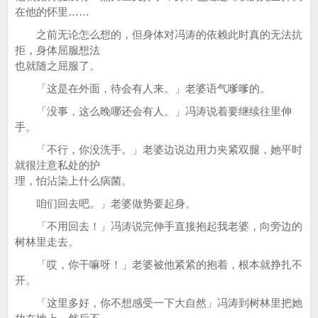
在他的怀里……
之前无论怎么想的，但身体对冯涛的依赖此时真的无法抗
拒，身体屈服想法
也就随之屈服了。
「这是在外面，待会有人来。」老婆语气嗲嗲的。
「没事，这么晚哪还会有人。」冯涛说着要继续往里伸
手。
「不行，你没洗手。」老婆边说边用力夹紧双腿，她平时
就很注意私处的护
理，怕沾染上什么病菌。
咱们回去吧。」老婆做势要起身。
「不用回去！」冯涛说完伸手直接抱起我老婆，向旁边的
树林里走去。
「哎，你干嘛呀！」老婆被他紧紧的抱着，根本就挣扎不
开。
「这里多好，你不想感受一下大自然」冯涛到树林里把她