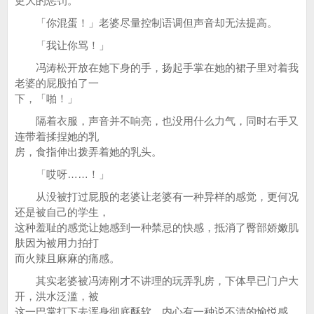
更大的惩罚。
「你混蛋！」老婆尽量控制语调但声音却无法提高。
「我让你骂！」
冯涛松开放在她下身的手，扬起手掌在她的裙子里对着我
老婆的屁股拍了一
下，「啪！」
隔着衣服，声音并不响亮，也没用什么力气，同时右手又
连带着揉捏她的乳
房，食指伸出拨弄着她的乳头。
「哎呀……！」
从没被打过屁股的老婆让老婆有一种异样的感觉，更何况
还是被自己的学生，
这种羞耻的感觉让她感到一种禁忌的快感，抵消了臀部娇嫩肌
肤因为被用力拍打
而火辣且麻麻的痛感。
其实老婆被冯涛刚才不讲理的玩弄乳房，下体早已门户大
开，洪水泛滥，被
这一巴掌打下去浑身彻底酥软，内心有一种说不清的愉悦感