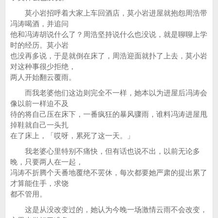
莫小岩招呼着大家上车回酒店，莫小岩进屋就抱怨周浩带
冯涛喝酒，并追问
他和冯涛胡说什么了？周浩坚持说什么也没说，就是聊聊上学
时的经历。莫小岩
也没再多说，于是就倒在床了，周浩迎面就扑了上去，莫小岩
对这种事很少拒绝，
两人开始翻云覆雨。
而我老婆他们这边则完全不一样，她本以为进屋后冯涛会
像以前一样迫不及
待的将自己压在床下，一番疯狂的暴风骤雨，谁料冯涛进屋甩
掉鞋就自己一头扎
在了床上，「哎呀，累死了这一天。」
我老婆心里特别不痛快，但有话也说不出，以前无论多
晚，只要两人在一起，
冯涛不折腾个天番地覆绝不罢休，每次都要她严肃的提出累了
才算能住手，求饶
都不管用。
这是从没改变过的，她认为今晚一场激情云雨不会改变，