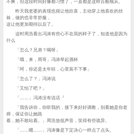
不爽，但这段时间好像都习惯了，一直都是这样百般顺从。
昨天我老婆的表现也很让他欣喜，主动穿上他喜欢的丝
袜，做的也非常舒服，
这让他更加期待以后了。
这时周浩看出冯涛有些心不在焉的样子了，知道他是因为
什么
「怎么？兄弟？喝呀」
「哦，来，周哥」冯涛举起酒杯
「呵，你还是太年轻，心里装不下事」
「怎么了？」冯涛说
「又怕了吧？」
「……」冯涛没有说话『
「我告诉你，你听我的，接下来好好调教，别看她是你老
师，保证你让她跪
着，她不敢站着。」周浩放低声音，笑得有些诡异。
「……嗯……」冯涛像是下定决心一样点了点头。