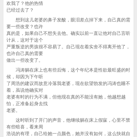
欢我了？他的热情
已经过去了？
想到这儿老婆的鼻子发酸，眼泪差点掉下来，自己真的需
要一些改变？也许
真的是，如果自己不想失去他。确实以前一直让他对自己言听
计从，这对于这个
严重叛逆的男孩很不容易了。自己现在着实舍不得离开他了，
也许自己真的需要
做出一些改变了。
冯涛躺在床上也有些后悔，这个年纪本是性欲最旺盛的时
候，却因为下午听
了周浩的建议而故意冷落我老婆，现在欲望勃发的冯涛也睡不
着，虽说他确实对
老婆有时的行为不满，但他现在真的不能没有她，他越想越
怕，正准备起身去找
老婆。
这时听到了开门的声音，他继续躺在床上假寐，心里不禁
有些暗喜，看来周
浩说的有理，自己给她一点颜色，她并没有如何，这么快就自