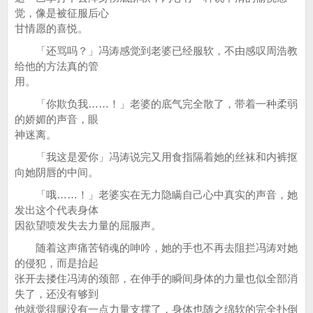
觉，像是被征服后心
甘情愿的喜悦。
「还骂吗？」冯涛感觉到老婆已经服软，不由感叹周浩教
给他的方法真的管
用。
「你欺负我……！」老婆的底气完全散了，带着一种柔弱
的娇媚的声音，眼
神迷离。
「我这是爱你」冯涛说完又用食指隔着她的丝袜和内裤抠
向她阴唇的中间。
「哦……！」老婆实在无力隐瞒自己心中真实的声音，她
发出这个代表身体
因欲望喷发失去力量的屈服声。
随着这声痛苦销魂的呻吟，她的手也不再去阻拦冯涛对她
的侵犯，而是抬起
张开去搂住冯涛的颈部，在伸手的瞬间身体的力量也似全部消
失了，还没有够到
他就觉得腿没有一点力量支撑了，身体也随之绵软的完全扑倒