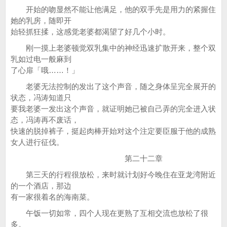
开始的吻显然不能让他满足，他的双手先是用力的紧握住
她的乳房，随即开
始轻抓狂揉，这感觉老婆都渴望了好几个小时。
刚一摸上老婆顿觉双乳集中的神经迅速扩散开来，整个双
乳如过电一般麻到
了心扉「哦……！」
老婆无法控制的发出了这个声音，随之身体呈完全展开的
状态，冯涛知道只
要我老婆一发出这个声音，就证明她已被自己弄的完全进入状
态，冯涛再不废话，
快速的脱掉裤子，挺起肉棒开始对这个注定要臣服于他的成熟
女人进行征伐。
第二十二章
第三天的行程很放松，来时就计划好今晚住在亚龙湾附近
的一个酒店，那边
有一家很着名的海南菜。
午饭一切如常，四个人现在更熟了互相交流也放松了很
多。