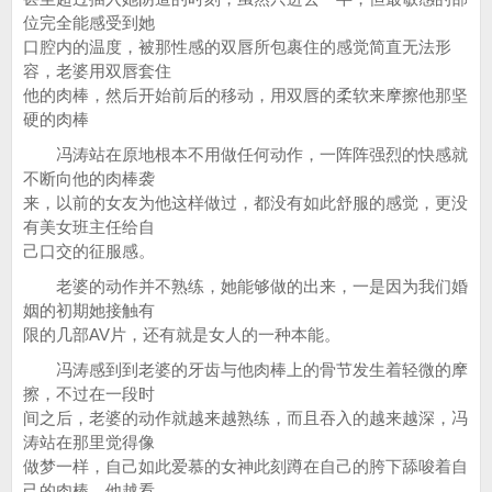
位完全能感受到她
口腔内的温度，被那性感的双唇所包裹住的感觉简直无法形
容，老婆用双唇套住
他的肉棒，然后开始前后的移动，用双唇的柔软来摩擦他那坚
硬的肉棒
冯涛站在原地根本不用做任何动作，一阵阵强烈的快感就
不断向他的肉棒袭
来，以前的女友为他这样做过，都没有如此舒服的感觉，更没
有美女班主任给自
己口交的征服感。
老婆的动作并不熟练，她能够做的出来，一是因为我们婚
姻的初期她接触有
限的几部AV片，还有就是女人的一种本能。
冯涛感到到老婆的牙齿与他肉棒上的骨节发生着轻微的摩
擦，不过在一段时
间之后，老婆的动作就越来越熟练，而且吞入的越来越深，冯
涛站在那里觉得像
做梦一样，自己如此爱慕的女神此刻蹲在自己的胯下舔唆着自
己的肉棒，他越看