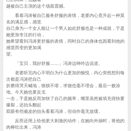
越被自己主演的这个场面震撼。
看着冯涛被自己服务舒服的表情，老婆内心竟升起一种莫
名的满足感，感觉
自己身为一个女人能让一个男人如此舒服也是一种成就，于是
她更加专注的行动，
她希望看到冯涛更舒服的表情，同时自己的身体也因看到他的
感觉而变的更加渴
望。
「宝贝，我好舒服……」冯涛边呻吟边说道。
老婆听完内心不明白为什么更加的愉悦，内心突然想到每
次都是冯涛把自己
折磨得哭天喊地，狼狈不堪，求饶也毫不理会，最后一败涂
地。今天她也要反戈
一击，于是她反而加快了自己的频率，嘴里虽然被填充得快要
爆裂，还抬头翻起
双眼有些顽皮的抬头看着冯涛，但动作毫无放缓。
反而还用上给他更大刺激的动作，在她向外抽时，将他的
肉棒吐出来，冯涛