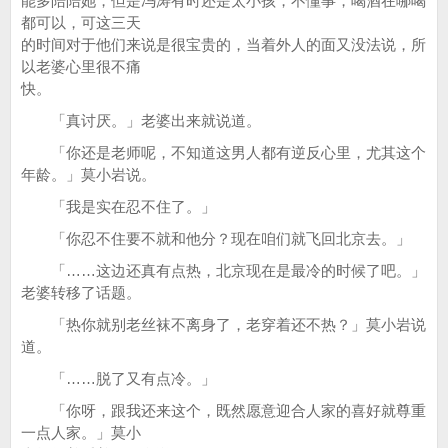
能多陪陪她，但是冯涛有时还是太小孩，不懂事，喝酒在哪喝
都可以，可这三天
的时间对于他们来说是很宝贵的，当着外人的面又没法说，所
以老婆心里很不痛
快。
「真讨厌。」老婆出来就说道。
「你还是老师呢，不知道这男人都有逆反心里，尤其这个
年龄。」莫小岩说。
「我是实在忍不住了。」
「你忍不住要不就和他分？现在咱们就飞回北京去。」
「……这边还真有点热，北京现在是最冷的时候了吧。」
老婆转移了话题。
「热你就别老丝袜不离身了，老穿着还不热？」莫小岩说
道。
「……脱了又有点冷。」
「你呀，跟我还来这个，既然愿意迎合人家的喜好就尊重
一点人家。」莫小