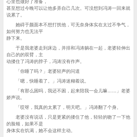
心里也做好了准备，
甚至想过今晚可以让他多弄自己几次。可没想到冯涛一回来就
说累了。
她碍于颜面本不想打扰他，可无奈身体实在太过不争气，
如何努力也无法平
静下来。
于是我老婆走到床边，并排和冯涛躺在一起，老婆轻伸出
自己的的双臂，主
动搂住了冯涛的脖子，冯涛没有作声。
「你睡了吗？」老婆轻声的问道
「嗯，快睡着了。」冯涛迷糊着说。
「有那么困吗，我还不困，起来陪我一会儿嘛……」老婆
娇声说。
「哎呀，我真的太累了，明天吧。」冯涛翻了个身。
老婆没有说话，只是更紧的搂住了他，轻轻的吻了一下他
的脸颊，如果不是
身体实在饥渴，她不会这样主动。