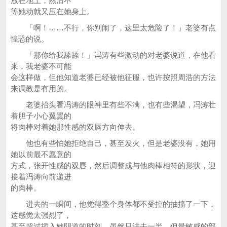
放在地上，然后不
等她动就又压在她身上。
「啊！……不行，你别闹了，这里太危险了！」老婆有点
惶恐的说。
「那你给我舔舔！」冯涛有些激动的对老婆说道，在他看
来，我老婆不可能
会这样做，但他知道老婆已经被他征服，也许按照周浩的方法
来调教是有用的。
老婆抬头看冯涛的眼神里有些不满，也有些渴望，冯涛壮
着胆子小心翼翼的
将肉棒对着她那性感的双唇方向伸去。
他也有些怕她拒绝自己，甚至发火，但是老婆没有，她用
她以前最不愿意的
方式，张开性感的双唇，然后调整成与他肉棒相符的形状，迎
接着冯涛向前递进
的肉棒。
进去的一瞬间，他觉得整个身体都不受控的抽搐了一下，
这感觉太强烈了，
甚至超过插入她阴道的时刻，虽然只进去一半，但最敏感的部