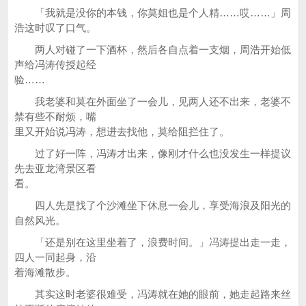
「我就是没你的本钱，你莫姐也是个人精……哎……」周
浩这时叹了口气。
两人对碰了一下酒杯，然后各自点着一支烟，周浩开始低
声给冯涛传授起经
验……
我老婆和莫在外面坐了一会儿，见两人还不出来，老婆不
禁有些不耐烦，嘴
里又开始说冯涛，想进去找他，莫给阻拦住了。
过了好一阵，冯涛才出来，像刚才什么也没发生一样提议
先去亚龙湾景区看
看。
四人先是找了个沙滩坐下休息一会儿，享受海浪及阳光的
自然风光。
「还是别在这里坐着了，浪费时间。」冯涛提出走一走，
四人一同起身，沿
着海滩散步。
其实这时老婆很难受，冯涛就在她的眼前，她走起路来丝