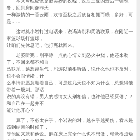
本来今晚应该是挺美妙的夜晚，这次三亚的最后一顿晚
餐，回到房间像昨天
一样激情的一番云雨，欢愉至极之后疲备相拥而眠，多好，可
是……
这时莫小岩打过电话来，说冯涛刚和周浩联系，在附近一
家篮球场打篮球，
让咱们先休息吧，他打完就回来。
老婆听完，刚平静一点的心情立刻怒火中烧，他还来劲
了，不回来都不和自
己联系，越想越生气，冯涛以前很听话，说什么他也不反对，
也不会闹情绪，什
么事情都愿意顺着自己，可是这几天也不知为什么，总觉得他
带着一股刺。那话
说的真没有错，男人的感情女人别相信，也许他已经厌倦了？
和自己在一起并不
能让他开心？
算了，不必太在乎，小岩说的对，越在乎越受伤，看来是
该到结束的时候了，
等他回来就和他说。躺在床上完全什么也不想做，就觉得烦燥