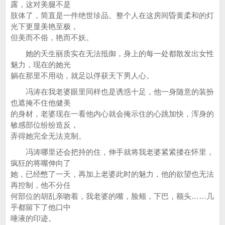
露，这对美腿不是
肢体了，简直是一件绝世珍品。整个人在这房间昏黄柔和的灯
光下更显美艳至极，
但美而不俗，艳而不妖。
她的天生丽质实在无法抵御，身上的每一处都散发出女性
魅力，现在的她光
躺在那里不用动，就足以俘获天下男人心。
冯涛在我老婆眼里同样也是诱惑十足，他一身随意的装扮
也遮掩不住他健美
的身材，老婆现在一看他内心就会掩示住的心跳加快，浑身的
敏感部位纷纷造反，
弄得她完全无法克制。
冯涛哪里还会把持的住，伸手就将我老婆紧紧搂在怀里，
疯狂的将嘴伸向了
她，已经憋了一天，再加上老婆此时的魅力，他的欲望也无法
再控制，他不分任
何部位的胡乱亲吻着，我老婆的嘴，脸颊，下巴，额头……几
乎都留下了他口中
唾液的印迹。