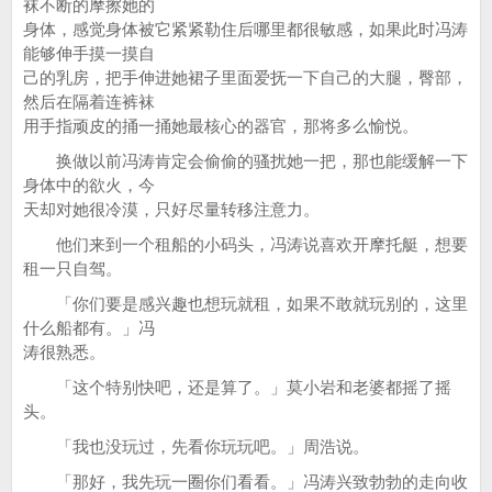
袜不断的摩擦她的
身体，感觉身体被它紧紧勒住后哪里都很敏感，如果此时冯涛
能够伸手摸一摸自
己的乳房，把手伸进她裙子里面爱抚一下自己的大腿，臀部，
然后在隔着连裤袜
用手指顽皮的捅一捅她最核心的器官，那将多么愉悦。
换做以前冯涛肯定会偷偷的骚扰她一把，那也能缓解一下
身体中的欲火，今
天却对她很冷漠，只好尽量转移注意力。
他们来到一个租船的小码头，冯涛说喜欢开摩托艇，想要
租一只自驾。
「你们要是感兴趣也想玩就租，如果不敢就玩别的，这里
什么船都有。」冯
涛很熟悉。
「这个特别快吧，还是算了。」莫小岩和老婆都摇了摇
头。
「我也没玩过，先看你玩玩吧。」周浩说。
「那好，我先玩一圈你们看看。」冯涛兴致勃勃的走向收