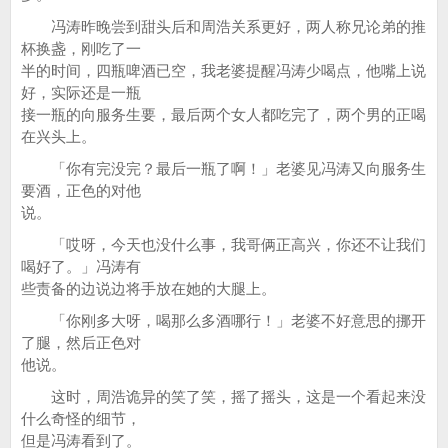
冯涛昨晚尝到甜头后和周浩关系更好，两人称兄论弟的推
杯换盏，刚吃了一
半的时间，四瓶啤酒已空，我老婆提醒冯涛少喝点，他嘴上说
好，实际还是一瓶
接一瓶的向服务生要，最后两个女人都吃完了，两个男的正喝
在兴头上。
「你有完没完？最后一瓶了啊！」老婆见冯涛又向服务生
要酒，正色的对他
说。
「哎呀，今天也没什么事，我哥俩正高兴，你还不让我们
喝好了。」冯涛有
些责备的边说边将手放在她的大腿上。
「你刚多大呀，喝那么多酒哪行！」老婆不好意思的挪开
了腿，然后正色对
他说。
这时，周浩诡异的笑了笑，摇了摇头，这是一个看起来没
什么奇怪的细节，
但是冯涛看到了。