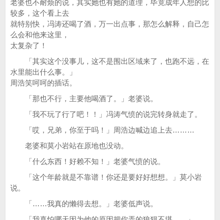
老婆也不耐烦的说，其实她也有她的道理，毕竟成年人想的比
较多，这个看上去
就特别快，冯涛还喝了酒，万一出点事，那怎么解释，自己怎
么会和他来这里，
太复杂了！
「其实这个没事儿，这不是围出区域来了，也跑不远，在
水里能出什么事。」
周浩笑呵呵的插话。
「那也不行，主要他喝酒了。」老婆说。
「我不玩了行了吧！！」冯涛气愤的说完转身就走了。
「哎，兄弟，你至于吗！」周浩边喊边追上去………
老婆和莫小岩站在原地也没动。
「什么东西！好赖不知！」老婆气愤的说。
「这个年龄就是不靠谱！你还是要好好想想。」莫小岩
说。
「……我真的懒得去想。」老婆低声说。
「我真怕哪天因为他的原因把你弄的狼狈不堪……」