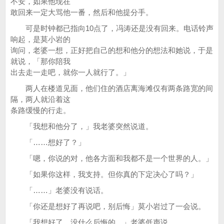
不安，如果他现在
敢回来一定大骂他一番，然后和他提分手。
可是时钟都已指向10点了，冯涛还是没有回来。电话铃声
响起，是莫小岩的
询问，老婆一想，正好把自己的想和他分的想法和她说，于是
就说，「那你陪我
出去走一走吧，就你一人就行了。」
两人在楼道见面，他们住的酒店离海滩仅有两条路宽的间
隔，两人就沿着这
条路缓慢的行走。
「我想和他分了，」我老婆突然说道。
「……想好了？」
「嗯，你说的对，他各方面和我都不是一个世界的人。」
「如果你这样，我支持。但你真的下定决心了吗？」
「……」老婆没有说话。
「你还是想好了再说吧，别后悔」莫小岩过了一会说。
「我想好了，没什么后悔的。」老婆低声说。